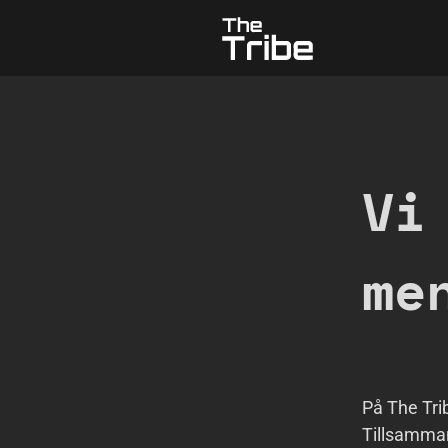
The Tribe
Vi
me
På The Tri
Tillsamman