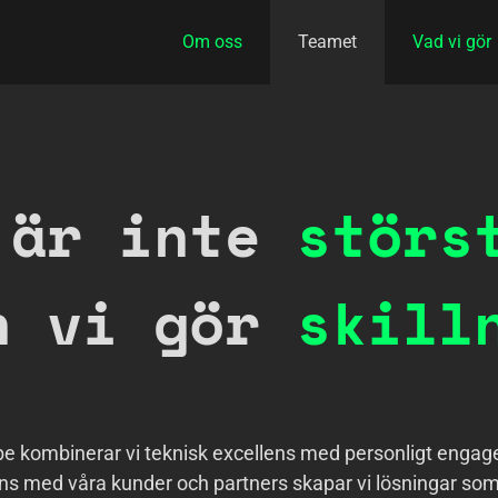
Om oss
Teamet
Vad vi gör
 är inte
störs
n vi gör
skill
be kombinerar vi teknisk excellens med personligt enga
s med våra kunder och partners skapar vi lösningar so