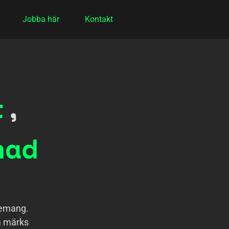
Jobba här
Kontakt
t
,
nad
gemang.
m märks