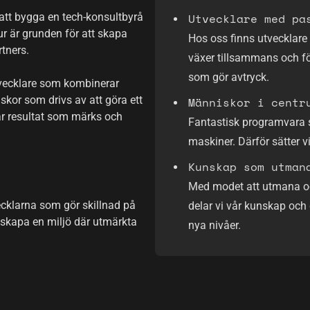
 att bygga en tech-konsultbyrå
Utvecklare med pa
r är grunden för att skapa
Hos oss finns utvecklar
tners.
växer tillsammans och fö
som gör avtryck.
tvecklare som kombinerar
or som drivs av att göra ett
Människor i centr
ar resultat som märks och
Fantastisk programvara 
maskiner. Därför sätter v
Kunskap som utman
Med modet att utmana och
ecklarna som gör skillnad på
delar vi vår kunskap och 
t skapa en miljö där utmärkta
nya nivåer.