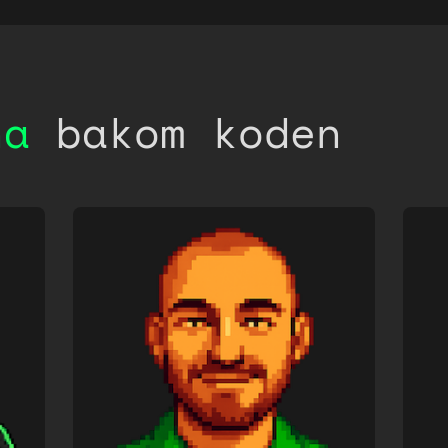
na
bakom koden