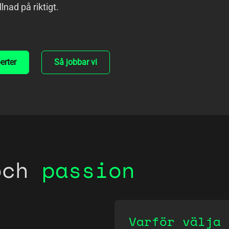
llnad på riktigt.
erter
Så jobbar vi
och
passion
Varför välja 