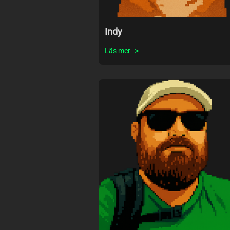
Indy
Läs mer