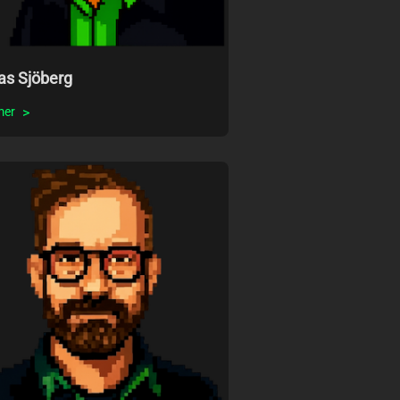
as Sjöberg
mer