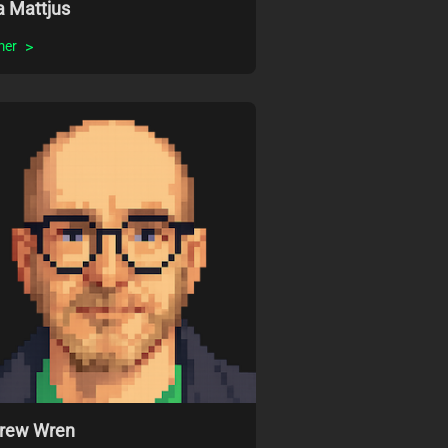
a Mattjus
mer
rew Wren